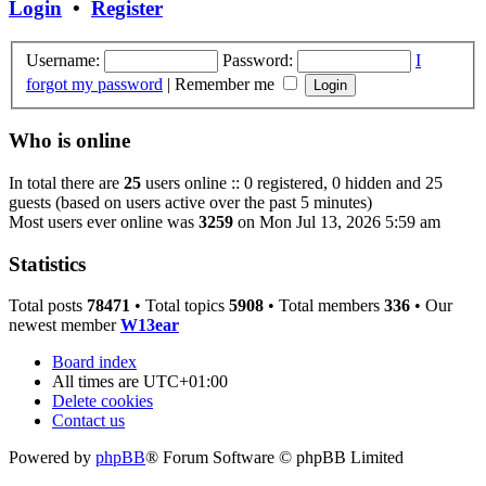
Login
•
Register
Username:
Password:
I
forgot my password
|
Remember me
Who is online
In total there are
25
users online :: 0 registered, 0 hidden and 25
guests (based on users active over the past 5 minutes)
Most users ever online was
3259
on Mon Jul 13, 2026 5:59 am
Statistics
Total posts
78471
• Total topics
5908
• Total members
336
• Our
newest member
W13ear
Board index
All times are
UTC+01:00
Delete cookies
Contact us
Powered by
phpBB
® Forum Software © phpBB Limited