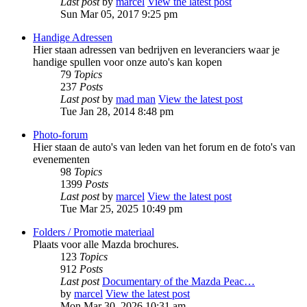
Last post
by
marcel
View the latest post
Sun Mar 05, 2017 9:25 pm
Handige Adressen
Hier staan adressen van bedrijven en leveranciers waar je
handige spullen voor onze auto's kan kopen
79
Topics
237
Posts
Last post
by
mad man
View the latest post
Tue Jan 28, 2014 8:48 pm
Photo-forum
Hier staan de auto's van leden van het forum en de foto's van
evenementen
98
Topics
1399
Posts
Last post
by
marcel
View the latest post
Tue Mar 25, 2025 10:49 pm
Folders / Promotie materiaal
Plaats voor alle Mazda brochures.
123
Topics
912
Posts
Last post
Documentary of the Mazda Peac…
by
marcel
View the latest post
Mon Mar 30, 2026 10:31 am